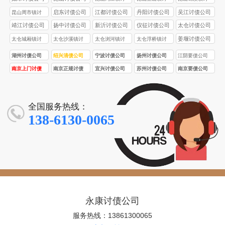
债公司
债公司
债公司
启东讨债公司
江都讨债公司
丹阳讨债公司
吴江讨债公司
昆山周市镇讨
债公司
靖江讨债公司
扬中讨债公司
新沂讨债公司
仪征讨债公司
太仓讨债公司
姜堰讨债公司
太仓城厢镇讨
太仓沙溪镇讨
太仓浏河镇讨
太仓浮桥镇讨
债公司
债公司
债公司
债公司
湖州讨债公司
绍兴清债公司
宁波讨债公司
扬州讨债公司
江阴要债公司
南京上门讨债
南京正规讨债
宜兴讨债公司
苏州讨债公司
南京要债公司
服务
公司
全国服务热线：
138-6130-0065
永康讨债公司
服务热线：13861300065