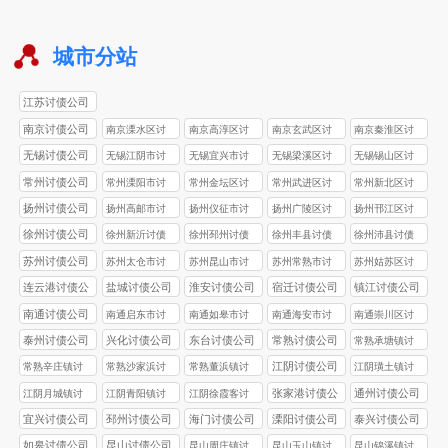
城市分站
江苏讨债公司
南京讨债公司
南京溧水区讨
南京高淳区讨
南京玄武区讨
南京秦淮区讨
债公司
债公司
债公司
债公司
无锡讨债公司
无锡江阴市讨
无锡‌宜兴市讨
无锡梁溪区讨
无锡‌锡山区讨
债公司
债公司
债公司
债公司
常州讨债公司
常州溧阳市讨
常州金坛区讨
常州武进区讨
常州新北区讨
债公司
债公司
债公司
债公司
扬州讨债公司
扬州高邮市讨
扬州仪征市讨
扬州广陵区讨
扬州邗江区讨
债公司
债公司
债公司
债公司
徐州讨债公司
徐州新沂讨债
徐州邳州讨债
徐州丰县讨债
徐州沛县讨债
公司
公司
公司
公司
苏州讨债公司
苏州太仓市讨
苏州昆山市讨
苏州常熟市讨
苏州姑苏区讨
债公司
债公司
债公司
债公司
连云港讨债公
盐城讨债公司
淮安讨债公司
宿迁讨债公司
镇江讨债公司
司
南通讨债公司
南通启东市讨
南通如皋市讨
南通海安市讨
南通崇川区讨
债公司
债公司
债公司
债公司
泰州讨债公司
兴化讨债公司
东台讨债公司
常熟讨债公司
常熟承塘镇讨
债公司
江阴讨债公司
常熟辛庄镇讨
常熟沙家浜讨
常熟董浜镇讨
江阴璜土镇讨
债公司
债公司
债公司
债公司
张家港讨债公
通州讨债公司
江阴月城镇讨
江阴青阳镇讨
江阴徐霞客讨
司
债公司
债公司
债公司
宜兴讨债公司
邳州讨债公司
海门讨债公司
溧阳讨债公司
泰兴讨债公司
如皋讨债公司
昆山讨债公司
昆山周庄镇讨
昆山玉山镇讨
昆山锦溪镇讨